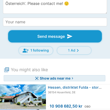
send
Send message
group_add
chevron_right
1 following
1 Ad
library_books
You might also like
Show ads near me
center_focus_strong
chevron_right
Hessen, distriktet Fulda - stort…
36154 Hosenfeld, DE
≈
10 908 682,50 kr
OBO