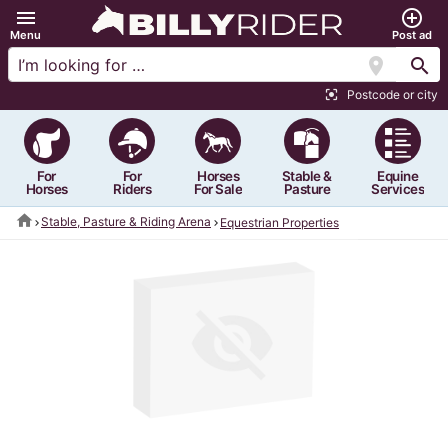
menu
add_circle_outline
Menu
Post ad
location_on
search
Postcode or city
center_focus_strong
For
For
Horses
Stable &
Equine
Horses
Riders
For Sale
Pasture
Services
home
Stable, Pasture & Riding Arena
Equestrian Properties