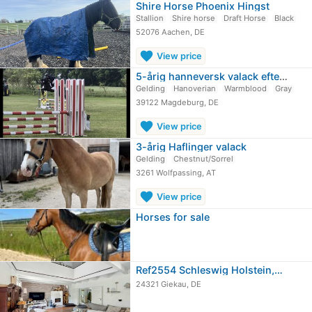
Shire Horse Phoenix Hingst
Stallion
Shire horse
Draft Horse
Black
52076 Aachen, DE
favorite
View price
5-årig hanneversk valack efter…
Gelding
Hanoverian
Warmblood
Gray
39122 Magdeburg, DE
favorite
View price
3-årig Haflinger valack
Gelding
Chestnut/Sorrel
3261 Wolfpassing, AT
favorite
View price
Horses for sale
Ref2554 Schleswig Holstein,…
24321 Giekau, DE