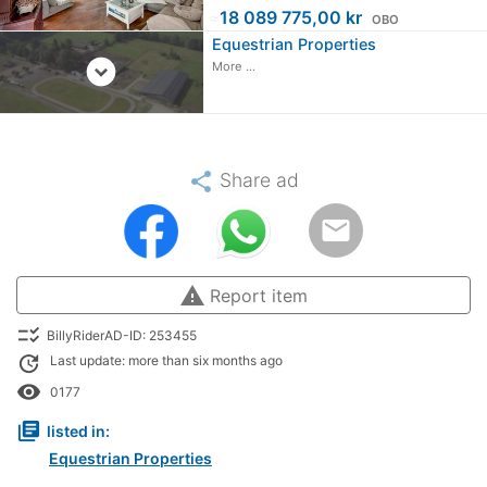
≈
18 089 775,00 kr
OBO
Equestrian Properties
expand_circle_down
More ...
share
Share ad
email
warning
Report item
checklist_rtl
BillyRiderAD-ID: 253455
update
Last update: more than six months ago
remove_red_eye
0177
library_books
listed in:
Equestrian Properties