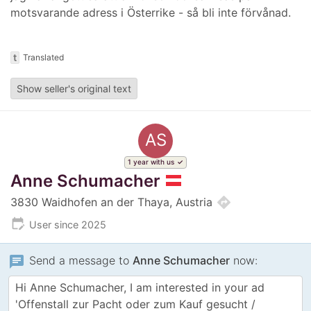
motsvarande adress i Österrike - så bli inte förvånad.
t
Translated
Show seller's original text
AS
1 year with us
Anne Schumacher
directions
3830 Waidhofen an der Thaya, Austria
edit_calendar
User since 2025
chat
Send a message to
Anne Schumacher
now: