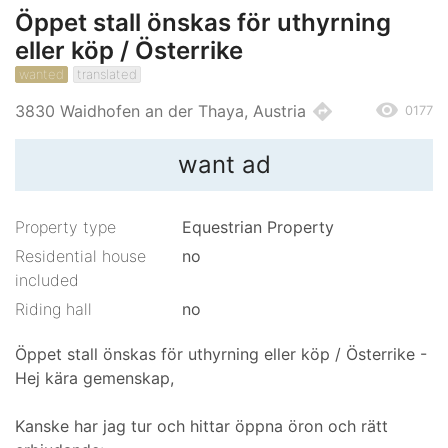
Öppet stall önskas för uthyrning
eller köp / Österrike
wanted
translated
remove_red_eye
directions
3830 Waidhofen an der Thaya, Austria
0177
want ad
Property type
Equestrian Property
Residential house
no
included
Riding hall
no
Öppet stall önskas för uthyrning eller köp / Österrike -
Hej kära gemenskap,
Kanske har jag tur och hittar öppna öron och rätt