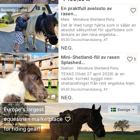
En praktfull avelssto av
favorite_border
Recently online
rasen…
Mare
Miniature Shetland Pony
Det är med tungt hjärta som vi säljer en
absolut sällsynthet för uppfödare och
älskare av den rena engelska…
8530 Deutschlandsberg, AT
photo_library
NEG.
4
Mini-Shetland-föl av rasen
favorite_border
1
Recently online
Splashed…
Stallion
Miniature Shetland Pony
TEXAS (född 27 april 2026) är en
vacker, korrekt byggd mini-
shetlandhingst från rent engelska linjer,
som inte bara…
8530 Deutschlandsberg, AT
photo_library
NEG.
4
Europe's largest
Sverige
favorite_border
equestrian marketplace
for riding gear!