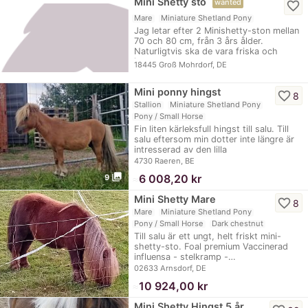
Mini Shetty sto
wanted
favorite_border
Mare
Miniature Shetland Pony
Jag letar efter 2 Minishetty-ston mellan
70 och 80 cm, från 3 års ålder.
Naturligtvis ska de vara friska och
inte…
18445 Groß Mohrdorf, DE
Mini ponny hingst
favorite_border
8
Stallion
Miniature Shetland Pony
Pony / Small Horse
Fin liten kärleksfull hingst till salu. Till
salu eftersom min dotter inte längre är
intresserad av den lilla
4730 Raeren, BE
photo_library
≈
6 008,20 kr
9
Mini Shetty Mare
favorite_border
8
Mare
Miniature Shetland Pony
Pony / Small Horse
Dark chestnut
Till salu är ett ungt, helt friskt mini-
shetty-sto. Foal premium Vaccinerad
influensa - stelkramp -…
02633 Arnsdorf, DE
≈
10 924,00 kr
Mini Shetty Hingst 5 år