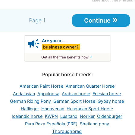
More about these results
»
Continue
Page 1
campaign
Are you a …
business owner?
chevron_right
Get all the free benefits now
Popular horse breeds:
American Paint Horse
American Quarter Horse
Andalusian
Appaloosa
Arabian horse
Friesian horse
German Riding Pony
German Sport Horse
Gypsy horse
Haflinger
Hanoverian
Hungarian Sport Horse
Icelandic horse
KWPN
Lusitano
Noriker
Oldenburger
Pura Raza Española (PRE)
Shetland pony
Thoroughbred