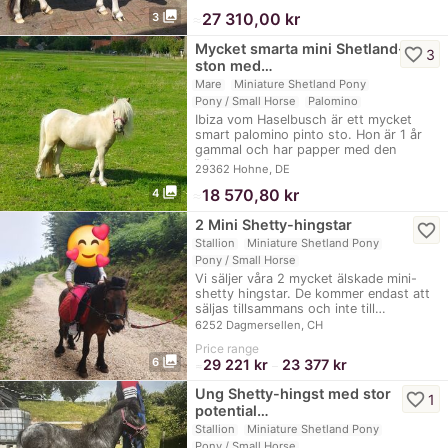
photo_library
≈
27 310,00 kr
3
Mycket smarta mini Shetland-
favorite_border
3
ston med…
Mare
Miniature Shetland Pony
Pony / Small Horse
Palomino
Ibiza vom Haselbusch är ett mycket
smart palomino pinto sto. Hon är 1 år
gammal och har papper med den
bästa…
29362 Hohne, DE
photo_library
≈
18 570,80 kr
4
2 Mini Shetty-hingstar
favorite_border
Stallion
Miniature Shetland Pony
Pony / Small Horse
Vi säljer våra 2 mycket älskade mini-
shetty hingstar. De kommer endast att
säljas tillsammans och inte till…
6252 Dagmersellen, CH
Price range
photo_library
6
29 221 kr
23 377 kr
≈
–
Ung Shetty-hingst med stor
favorite_border
1
potential…
Stallion
Miniature Shetland Pony
Pony / Small Horse