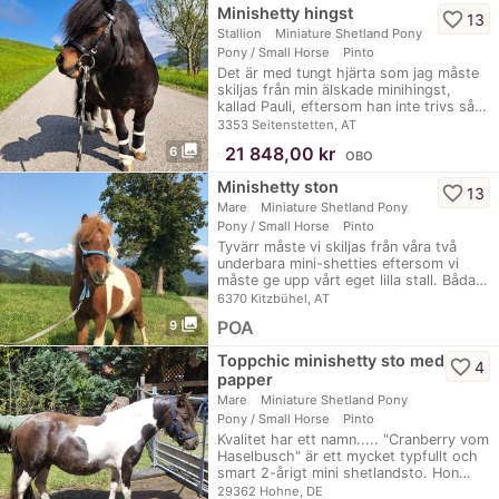
Minishetty hingst
favorite_border
13
Stallion
Miniature Shetland Pony
Pony / Small Horse
Pinto
Det är med tungt hjärta som jag måste
skiljas från min älskade minihingst,
kallad Pauli, eftersom han inte trivs så…
3353 Seitenstetten, AT
photo_library
≈
21 848,00 kr
6
OBO
Minishetty ston
favorite_border
13
Mare
Miniature Shetland Pony
Pony / Small Horse
Pinto
Tyvärr måste vi skiljas från våra två
underbara mini-shetties eftersom vi
måste ge upp vårt eget lilla stall. Båda…
6370 Kitzbühel, AT
photo_library
POA
9
Toppchic minishetty sto med
favorite_border
4
papper
Mare
Miniature Shetland Pony
Pony / Small Horse
Pinto
Kvalitet har ett namn..... "Cranberry vom
Haselbusch" är ett mycket typfullt och
smart 2-årigt mini shetlandsto. Hon…
29362 Hohne, DE