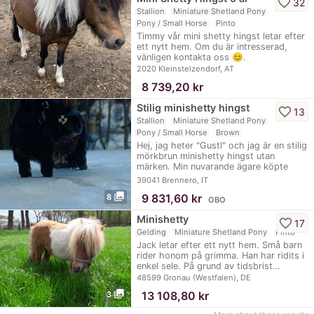
favorite_border
32
Stallion
Miniature Shetland Pony
Pony / Small Horse
Pinto
Timmy vår mini shetty hingst letar efter
ett nytt hem. Om du är intresserad,
vänligen kontakta oss 😊.
2020 Kleinstelzendorf, AT
≈
8 739,20 kr
Stilig minishetty hingst
favorite_border
13
Stallion
Miniature Shetland Pony
Pony / Small Horse
Brown
Hej, jag heter "Gustl" och jag är en stilig
mörkbrun minishetty hingst utan
märken. Min nuvarande ägare köpte
mig…
39041 Brennero, IT
photo_library
≈
9 831,60 kr
8
OBO
Minishetty
favorite_border
17
Gelding
Miniature Shetland Pony
Pinto
Jack letar efter ett nytt hem. Små barn
rider honom på grimma. Han har ridits i
enkel sele. På grund av tidsbrist…
48599 Gronau (Westfalen), DE
photo_library
≈
13 108,80 kr
3