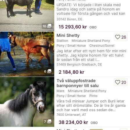
UPDATE: Vi började i liten skala med
Sandro idag och satte på honom en
voltsele för första gången och vad kan
jag…
33142 Büren, DE
photo_library
≈
15 293,60 kr
10
OBO
Mini Shetty
favorite_border
26
Stallion
Miniature Shetland Pony
Pony / Small Horse
Chestnut/Sorrel
Jag letar efter ett nytt hem för min mini
shetty. Jag köpte honom för ett halvt
år sedan från ett stall i…
51469 Bergisch Gladbach, DE
photo_library
≈
2 184,80 kr
6
Två väluppfostrade
favorite_border
20
barnponnyer till salu
Mare
Miniature Shetland Pony
Pony / Small Horse
Pinto
Våra två minisar Jumper och Burli letar
efter sitt drömställe. De är tre år gamla
och har varit med oss sedan de…
7400 Unterwart, AT
photo_library
≈
38 234,00 kr
7
OBO