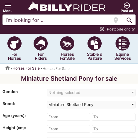
menu
add_circle_outline
Menu
Post ad
location_on
search
Postcode or city
center_focus_strong
For
For
Horses
Stable &
Equine
Horses
Riders
For Sale
Pasture
Services
home
Horses For Sale
Horses For Sale
Miniature Shetland Pony for sale
Gender:
Nothing selected
Breed:
Miniature Shetland Pony
Age (years):
Height (cm):