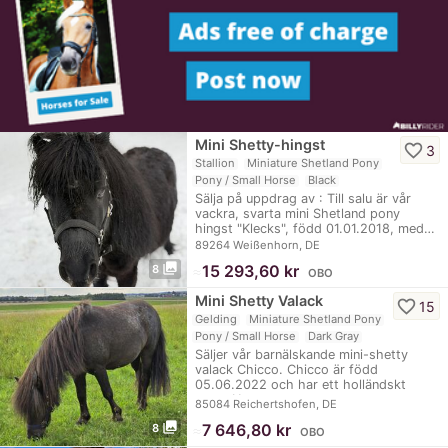
Mini Shetty-hingst
favorite_border
3
Stallion
Miniature Shetland Pony
Pony / Small Horse
Black
Sälja på uppdrag av : Till salu är vår
vackra, svarta mini Shetland pony
hingst "Klecks", född 01.01.2018, med…
89264 Weißenhorn, DE
photo_library
≈
15 293,60 kr
8
OBO
Mini Shetty Valack
favorite_border
15
Gelding
Miniature Shetland Pony
Pony / Small Horse
Dark Gray
Säljer vår barnälskande mini-shetty
valack Chicco. Chicco är född
05.06.2022 och har ett holländskt
pass. Hans…
85084 Reichertshofen, DE
photo_library
≈
7 646,80 kr
8
OBO