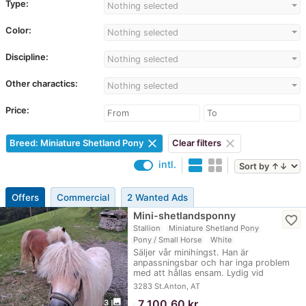
Type:
Nothing selected
Color:
Nothing selected
Discipline:
Nothing selected
Other charactics:
Nothing selected
Price:
clear
clear
Breed: Miniature Shetland Pony
Clear filters
intl.
Offers
Commercial
2 Wanted Ads
Mini-shetlandsponny
favorite_border
Stallion
Miniature Shetland Pony
Pony / Small Horse
White
Säljer vår minihingst. Han är
anpassningsbar och har inga problem
med att hållas ensam. Lydig vid
markarbete och…
3283 St.Anton, AT
photo_library
≈
7 100,60 kr
3