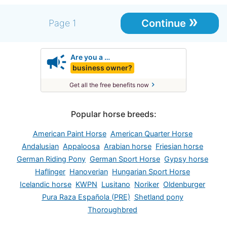
»
Continue
Page 1
campaign
Are you a …
business owner?
chevron_right
Get all the free benefits now
Popular horse breeds:
American Paint Horse
American Quarter Horse
Andalusian
Appaloosa
Arabian horse
Friesian horse
German Riding Pony
German Sport Horse
Gypsy horse
Haflinger
Hanoverian
Hungarian Sport Horse
Icelandic horse
KWPN
Lusitano
Noriker
Oldenburger
Pura Raza Española (PRE)
Shetland pony
Thoroughbred