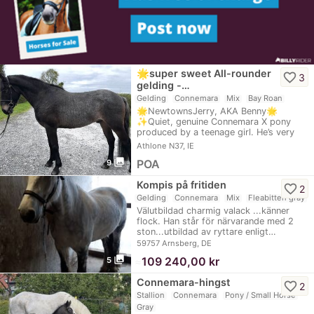
🌟super sweet All-rounder
favorite_border
3
gelding -…
Gelding
Connemara
Mix
Bay Roan
🌟NewtownsJerry, AKA Benny🌟
✨Quiet, genuine Connemara X pony
produced by a teenage girl. He’s very
quiet to…
Athlone N37, IE
photo_library
POA
9
Kompis på fritiden
favorite_border
2
Gelding
Connemara
Mix
Fleabitten gray
Välutbildad charmig valack ...känner
flock. Han står för närvarande med 2
ston...utbildad av ryttare enligt…
59757 Arnsberg, DE
photo_library
≈
109 240,00 kr
5
Connemara-hingst
favorite_border
2
Stallion
Connemara
Pony / Small Horse
Gray