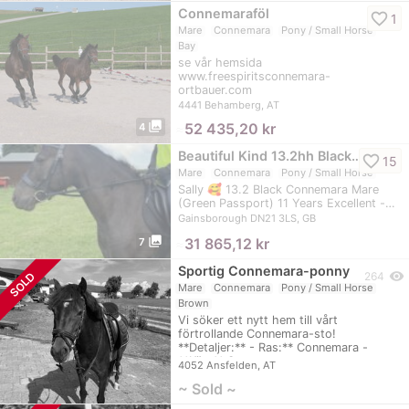
Connemaraföl
favorite_border
1
Mare
Connemara
Pony / Small Horse
Bay
se vår hemsida
www.freespiritsconnemara-
ortbauer.com
4441 Behamberg, AT
photo_library
≈
52 435,20 kr
4
Beautiful Kind 13.2hh Black…
favorite_border
15
Mare
Connemara
Pony / Small Horse
Sally 🥰 13.2 Black Connemara Mare
(Green Passport) 11 Years Excellent -…
Gainsborough DN21 3LS, GB
photo_library
≈
31 865,12 kr
7
Sportig Connemara-ponny
visibility
SOLD
264
Mare
Connemara
Pony / Small Horse
Brown
Vi söker ett nytt hem till vårt
förtrollande Connemara-sto!
**Detaljer:** - Ras:** Connemara -
**Kön:** Stoet…
4052 Ansfelden, AT
~ Sold ~