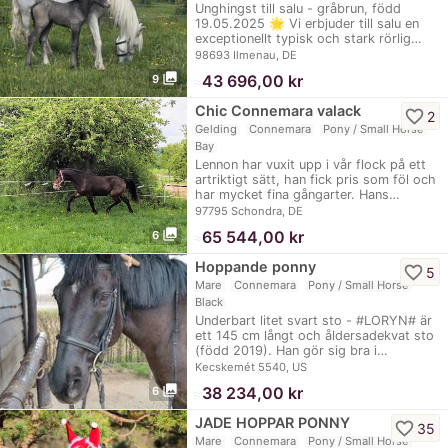
Unghingst till salu - gråbrun, född
19.05.2025 🌟 Vi erbjuder till salu en
exceptionellt typisk och stark rörlig…
98693 Ilmenau, DE
photo_library
≈
43 696,00 kr
9
Chic Connemara valack
favorite_border
2
Gelding
Connemara
Pony / Small Horse
Bay
Lennon har vuxit upp i vår flock på ett
artriktigt sätt, han fick pris som föl och
har mycket fina gångarter. Hans…
97795 Schondra, DE
photo_library
≈
65 544,00 kr
6
Hoppande ponny
favorite_border
5
Mare
Connemara
Pony / Small Horse
Black
Underbart litet svart sto - #LORYN# är
ett 145 cm långt och åldersadekvat sto
(född 2019). Han gör sig bra i…
Kecskemét 5540, US
photo_library
≈
38 234,00 kr
6
JADE HOPPAR PONNY
favorite_border
35
Mare
Connemara
Pony / Small Horse