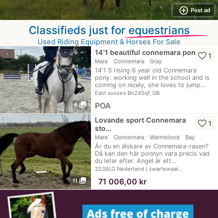
add_circle_outline
Post ad
Classifieds just for
equestrians
Used Riding Equipment & Horses For Sale
14'1 beautiful connemara pony
favorite_border
1
Mare
Connemara
Gray
14'1 5 rising 6 year old Connemara
pony. working well in the school and is
coming on nicely, she loves to jump…
East sussex Bn245qf, GB
photo_library
POA
6
Lovande sport Connemara
favorite_border
1
sto…
Mare
Connemara
Warmblood
Bay
Är du en älskare av Connemara-rasen?
Då kan den här ponnyn vara precis vad
du letar efter. Angel är ett…
3238LG Nederland ( zwartewaal…
photo_library
≈
71 006,00 kr
11