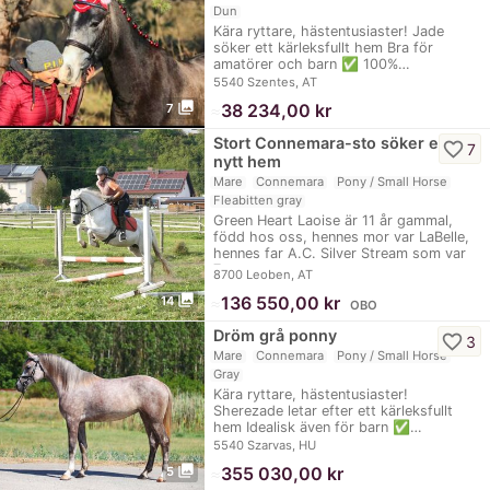
Dun
Kära ryttare, hästentusiaster! Jade
söker ett kärleksfullt hem Bra för
amatörer och barn ✅️ 100%…
5540 Szentes, AT
photo_library
≈
38 234,00 kr
7
Stort Connemara-sto söker ett
favorite_border
7
nytt hem
Mare
Connemara
Pony / Small Horse
Fleabitten gray
Green Heart Laoise är 11 år gammal,
född hos oss, hennes mor var LaBelle,
hennes far A.C. Silver Stream som var
7…
8700 Leoben, AT
photo_library
≈
136 550,00 kr
14
OBO
Dröm grå ponny
favorite_border
3
Mare
Connemara
Pony / Small Horse
Gray
Kära ryttare, hästentusiaster!
Sherezade letar efter ett kärleksfullt
hem Idealisk även för barn ✅️…
5540 Szarvas, HU
photo_library
≈
355 030,00 kr
5