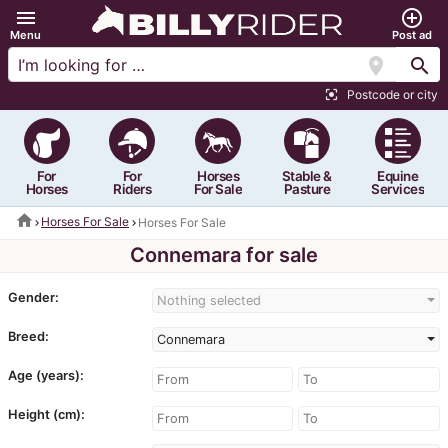
menu
add_circle_outline
Menu
Post ad
location_on
search
Postcode or city
center_focus_strong
For
For
Horses
Stable &
Equine
Horses
Riders
For Sale
Pasture
Services
home
Horses For Sale
Horses For Sale
Connemara for sale
Gender:
Nothing selected
Breed:
Connemara
Age (years):
Height (cm):