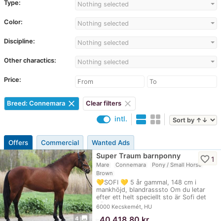
Type:
Nothing selected
Color:
Nothing selected
Discipline:
Nothing selected
Other charactics:
Nothing selected
Price:
clear
clear
Breed: Connemara
Clear filters
intl.
Offers
Commercial
Wanted Ads
Super Traum barnponny
favorite_border
1
Mare
Connemara
Pony / Small Horse
Brown
💛SOFI 💛 5 år gammal, 148 cm i
mankhöjd, blandrasssto Om du letar
efter ett helt speciellt sto är Sofi det
bästa…
6000 Kecskemét, HU
photo_library
≈
40 418,80 kr
4