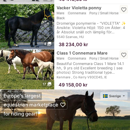
Vacker Violetta ponny
favorite_border
Mare
Connemara
Pony / Small Horse
Black
Dromerige ponymerrie - "VIOLETTA" ✨
Ansikte: Violetta Höjd: 150 cm Ålder: 4
år Absolut snäll och lämplig för…
5540 Szarvas, HU
photo_library
≈
38 234,00 kr
4
Class 1 Connemara Mare
favorite_border
Mare
Connemara
Pony / Small Horse
Beautiful Connemara Class 1 Mare 14.1
hh, 9 yrs old Excellent breeding ( see
photos) Strong traditional type…
Kenmare , Co Kerry V93CD45, IE
photo_library
≈
49 158,00 kr
17
Europe's largest
Sverige
favorite_border
equestrian marketplace
for riding gear!