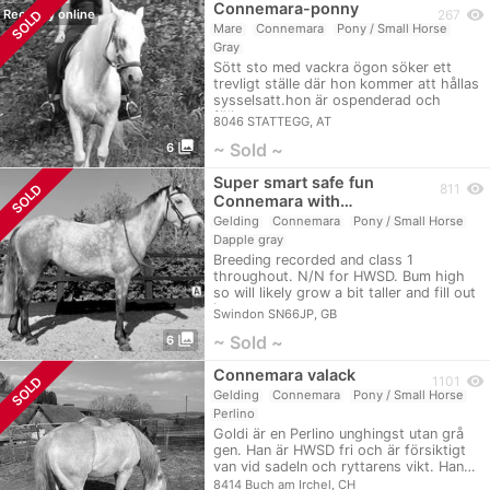
Connemara-ponny
visibility
SOLD
Recently online
267
Mare
Connemara
Pony / Small Horse
Gray
Sött sto med vackra ögon söker ett
trevligt ställe där hon kommer att hållas
sysselsatt.hon är ospenderad och
följer…
8046 STATTEGG, AT
photo_library
~ Sold ~
6
Super smart safe fun
visibility
SOLD
811
Connemara with…
Gelding
Connemara
Pony / Small Horse
Dapple gray
Breeding recorded and class 1
throughout. N/N for HWSD. Bum high
so will likely grow a bit taller and fill out
into…
Swindon SN66JP, GB
photo_library
~ Sold ~
6
Connemara valack
visibility
SOLD
1101
Gelding
Connemara
Pony / Small Horse
Perlino
Goldi är en Perlino unghingst utan grå
gen. Han är HWSD fri och är försiktigt
van vid sadeln och ryttarens vikt. Han…
8414 Buch am Irchel, CH