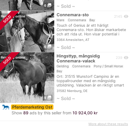
photo_library
~ Sold ~
6
Connemara-sto
visibility
SOLD
Recently online
2145
Mare
Connemara
Bay
Touch of Genius är ett härligt
Connemara-sto. Hon älskar markarbete
och att rida ut. Hon visar potential i
hoppning…
3364 Amesleiten, AT
photo_library
~ Sold ~
6
Hingsttyp, mångsidig
visibility
SOLD
Recently online
239
Connemara-valack
Gelding
Connemara
Pony / Small Horse
Bay
Ort: 31515 Wunstorf Campino är en
toppallrounder med en mångsidig
utbildning. Valacken är en riktigt smart
ponny med…
31582 Nienburg, DE
photo_library
~ Sold ~
8
Pferdemarketing Ost
Show
89
ads by this seller from
10 924,00 kr
More about these results