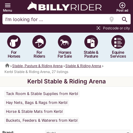
menu
add_circle_outline
Menu
Post ad
location_on
search
Postcode or city
center_focus_strong
For
For
Horses
Stable &
Equine
Horses
Riders
For Sale
Pasture
Services
home
Stable, Pasture & Riding Arena
Stable & Riding Arena
Kerbl Stable & Riding Arena, 27 listings
Kerbl Stable & Riding Arena
Tack Room & Stable Supplies from Kerbl
Hay Nets, Bags & Rags from Kerbl
Horse & Stable Mats from Kerbl
Buckets, Feeders & Waterers from Kerbl
Brand: