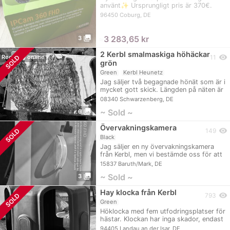
använt✨ Ursprungligt pris är 370€.
300€ fast…
96450 Coburg, DE
photo_library
≈
3 283,65 kr
3
2 Kerbl smalmaskiga höhäckar
visibility
SOLD
Recently online
11
grön
Green
Kerbl Heunetz
Jag säljer två begagnade hönät som är i
mycket gott skick. Längden på näten är
1,10m.…
08340 Schwarzenberg, DE
photo_library
~ Sold ~
6
Övervakningskamera
visibility
SOLD
149
Black
Jag säljer en ny övervakningskamera
från Kerbl, men vi bestämde oss för att
köpa en…
15837 Baruth/Mark, DE
photo_library
~ Sold ~
3
Hay klocka från Kerbl
visibility
SOLD
793
Green
Höklocka med fem utfodringsplatser för
hästar. Klockan har inga skador, endast
plasten…
94405 Landau an der Isar, DE