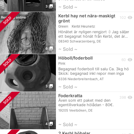
photo_library
~ Sold ~
3
Kerbl hay net nära-maskigt
visibility
SOLD
Recently online
102
grönt
Green
Kerbl Heunetz
Hönätet är nyligen rengjort :) Jag säljer
ett begagnat hönät från Kerbl, det är…
08340 Schwarzenberg, DE
photo_library
~ Sold ~
6
Höboll/foderboll
visibility
SOLD
60
Pink
Begagnad foderboll till salu Ca. 3kg hö
Skick: begagnad inkl repor men inga
skador!!!
6336 Niederbreitenbach, AT
photo_library
~ Sold ~
3
Foderkratta
visibility
SOLD
398
Även som ett paket med den
egentillverkade hölådan - 80€.
Hösthållaren användes…
19205 Veelböken, DE
photo_library
~ Sold ~
4
2 Kerbl höbalar