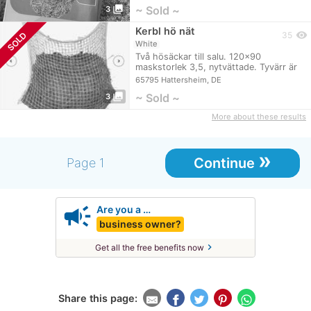
photo_library
~ Sold ~
3
Kerbl hö nät
visibility
SOLD
35
White
Två hösäckar till salu. 120x90
maskstorlek 3,5, nytvättade. Tyvärr är
vitt en mycket…
65795 Hattersheim, DE
photo_library
~ Sold ~
3
More about these results
»
Continue
Page 1
campaign
Are you a …
business owner?
chevron_right
Get all the free benefits now
Share this page: