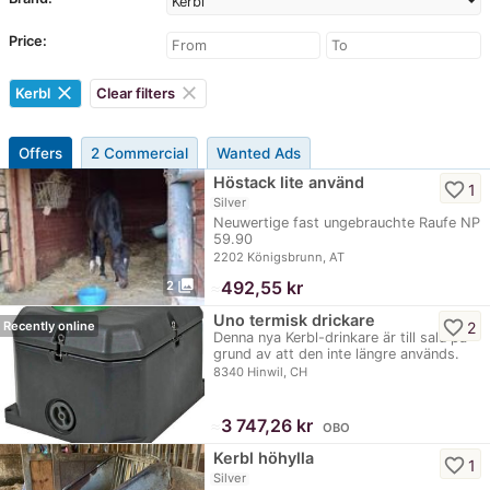
Kerbl
Price:
clear
clear
Kerbl
Clear filters
Offers
2 Commercial
Wanted Ads
Höstack lite använd
favorite_border
1
Silver
Neuwertige fast ungebrauchte Raufe NP
59.90
2202 Königsbrunn, AT
photo_library
≈
492,55 kr
2
Uno termisk drickare
favorite_border
2
Recently online
Denna nya Kerbl-drinkare är till salu på
grund av att den inte längre används.
8340 Hinwil, CH
≈
3 747,26 kr
OBO
Kerbl höhylla
favorite_border
1
Silver