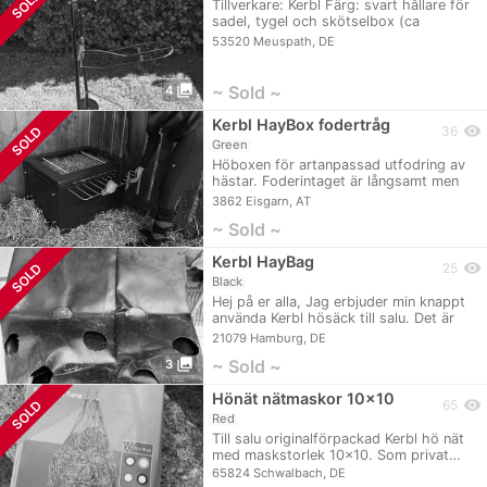
SOLD
Tillverkare: Kerbl Färg: svart hållare för
sadel, tygel och skötselbox (ca
38x28…
53520 Meuspath, DE
photo_library
~ Sold ~
4
Kerbl HayBox fodertråg
visibility
SOLD
36
Green
Höboxen för artanpassad utfodring av
hästar. Foderintaget är långsamt men
stadigt…
3862 Eisgarn, AT
~ Sold ~
Kerbl HayBag
visibility
SOLD
25
Black
Hej på er alla, Jag erbjuder min knappt
använda Kerbl hösäck till salu. Det är
den…
21079 Hamburg, DE
photo_library
~ Sold ~
3
Hönät nätmaskor 10x10
visibility
SOLD
65
Red
Till salu originalförpackad Kerbl hö nät
med maskstorlek 10x10. Som privat…
65824 Schwalbach, DE