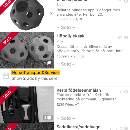
visibility
SOLD
29
Blue
Bollarna hängdes upp 3 gånger men
användes inte. Per boll 20.
8630 Rüti ZH, CH
~ Sold ~
Höboll/leksak
visibility
SOLD
57
Pink
Dessa höbollar är tillverkade av
högkvalitativ PP, som är hållbart, inte
går sönder…
40699 Erkrath, DE
photo_library
~ Sold ~
5
HorseTransport&Service
storefront
Show
2
ads by this seller
Kerbl födelseanmälan
visibility
SOLD
8
Födelsedetektor från Kerbl för
montering på grimman. Signalerar
tillförlitligt så…
1230 Wien, AT
photo_library
~ Sold ~
3
Sadelkärra/sadelvagn
visibility
243