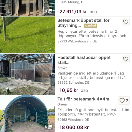
86415 Mering, DE
photo_library
≈
27 911,03 kr
8
OBO
Betesmark öppet stall för
favorite_border
uthyrning…
wanted
Hej, vi letar efter betesmark för 2
ridponnyer. Företrädesvis att hyra och
med…
37213 Witzenhausen, DE
Häststall hästboxar öppet
favorite_border
stall…
Brown
Vänligen ge mig ett erbjudande :) Jag
erbjuder en stall / betesstuga med två…
58332 Schwelm, DE
≈
10,95 kr
OBO
Tält för betesmark 4x4m
favorite_border
2
Green
Erbjuder så gott som nytt betestält från
Toolporth, 4x4m betestält, PVC-
presenning,…
69168 Wiesloch, DE
photo_library
≈
18 060,08 kr
8