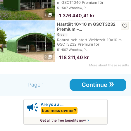
m GSCT4040 Premium för
helårsanvändning på…
51-507 Wrocław, PL
photo_library
≈
1 376 440,41 kr
7
Hästtält 10x10 m GSCT3232
favorite_border
Premium –…
Green
Robust och stort Weidezelt 10x10 m
GSCT3232 Premium för
helårsanvändning på Weiden, i…
51-507 Wrocław, PL
photo_library
≈
118 211,40 kr
9
More about these results
»
Continue
Page 1
campaign
Are you a …
business owner?
chevron_right
Get all the free benefits now