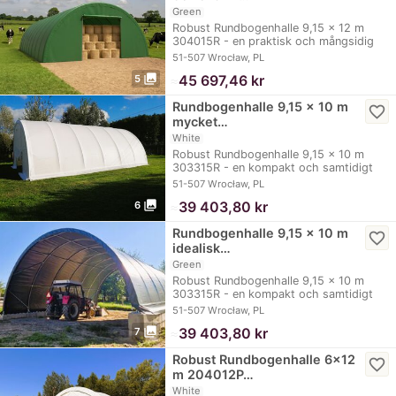
Green
Robust Rundbogenhalle 9,15 x 12 m
304015R - en praktisk och mångsidig
lösning för…
51-507 Wrocław, PL
photo_library
≈
45 697,46 kr
5
Rundbogenhalle 9,15 x 10 m
favorite_border
mycket…
White
Robust Rundbogenhalle 9,15 x 10 m
303315R - en kompakt och samtidigt
mycket…
51-507 Wrocław, PL
photo_library
≈
39 403,80 kr
6
Rundbogenhalle 9,15 x 10 m
favorite_border
idealisk…
Green
Robust Rundbogenhalle 9,15 x 10 m
303315R - en kompakt och samtidigt
mycket…
51-507 Wrocław, PL
photo_library
≈
39 403,80 kr
7
Robust Rundbogenhalle 6x12
favorite_border
m 204012P…
White