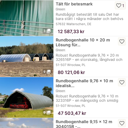
Tält för betesmark
favorite_border
1
Green
Rundbågigt betestält till salu Det har
bara stått i några månader och behövs
inte…
57632 Walterschen, DE
photo_library
≈
12 587,33 kr
3
Rundbogenhalle 10 x 20 m
favorite_border
Lösung für…
Green
Robust Rundbogenhalle 9,76 x 20 m
326516P - en storskalig, långlivad och
mångsidig…
51-507 Wrocław, PL
photo_library
≈
80 121,06 kr
9
Rundbogenhalle 9,76 x 10 m
favorite_border
idealisk…
Green
Robust Rundbogenhalle 9,76 x 10 m
323316P - en mångsidig och smidig
lösning för…
51-507 Wrocław, PL
photo_library
≈
47 503,47 kr
6
Rundbogenhalle 9,15 x 12 m
favorite_border
304015R -…