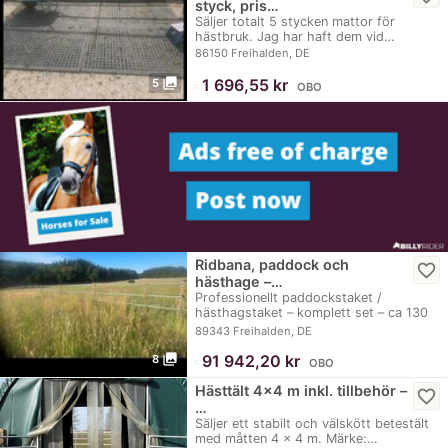
styck, pris…
Säljer totalt 5 stycken mattor för
hästbruk. Jag har haft dem vid…
86150 Freihalden, DE
photo_library
≈
1 696,55 kr
5
OBO
Ridbana, paddock och
favorite_border
hästhage –…
Professionellt paddockstaket /
hästhagstaket – komplett set – ca 130
m (3-radigt),…
89343 Freihalden, DE
photo_library
≈
91 942,20 kr
8
OBO
Hästtält 4×4 m inkl. tillbehör –
favorite_border
…
Säljer ett stabilt och välskött betestält
med måtten 4 × 4 m. Märke:…