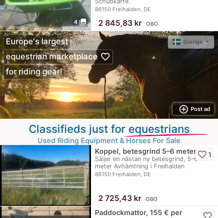
Schubkarre.
86150 Freihalden, DE
photo_library
≈
2 845,83 kr
4
OBO
Europe's largest
Sverige
favorite_border
equestrian marketplace
for riding gear!
add_circle_outline
Post ad
Classifieds just for
equestrians
Used Riding Equipment & Horses For Sale
Koppel, betesgrind 5–6 meter
favorite_border
1
Säljer en nästan ny betesgrind, 5–6
meter Avhämtning i Freihalden
86150 Freihalden, DE
≈
2 725,43 kr
OBO
Paddockmattor, 155 € per
favorite_border