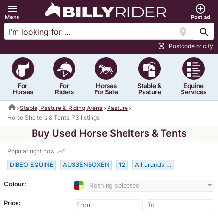
menu
add_circle_outline
Menu
Post ad
location_on
search
Postcode or city
center_focus_strong
For
For
Horses
Stable &
Equine
Horses
Riders
For Sale
Pasture
Services
home
Stable, Pasture & Riding Arena
Pasture
Horse Shelters & Tents, 73 listings
Buy Used Horse Shelters & Tents
trending_up
Popular right now
DIBEO EQUINE
AUSSENBOXEN
12
All brands …
Colour:
Nothing selected
Price: