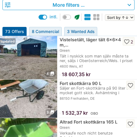
tune
expand_more
More filters …
eco
intl.
73 Offers
8 Commercial
3 Wanted Ads
Vistelsetält, läger tält 6x6x4
favorite_border
2
updated
m,…
Green
Tält i nyskick som man själv måste ta
ner, säljs i Oberösterreich/Wels. I priset
ingår…
4600 Wels, AT
photo_library
≈
18 607,35 kr
4
Fort skottkärra 90 L
favorite_border
Säljer en Fort-skottkärra på 90 liter i
mycket gott skick. Avhämtning i
Freihalden…
86150 Freihalden, DE
photo_library
≈
1 532,37 kr
3
OBO
Altrad Fort skottkärra 165 L
favorite_border
Green
Verkaufe noch nicht benutze