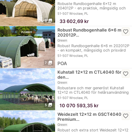
Robuste Rundbogenhalle 6x12 m
204012P - en praktisk, mångsidig och
prisvärd lösning…
51-507 Wrocław, PL
photo_library
≈
33 602,69 kr
8
Robust Rundbogenhalle 6x6 m
favorite_border
202012P…
Green
Robust Rundbogenhalle 6x6 m 202012P
- en kompakt, mångsidig och prisvärd
lösning för…
51-507 Wrocław, PL
photo_library
POA
7
Kuhstall 12x12 m CTL4040 för
favorite_border
den…
Green
Robustare och mer generöst Kuhstall
12x12 m CTL4040 för helårsanvändning
på Weiden,…
51-507 Wrocław, PL
photo_library
≈
10 070 593,35 kr
5
Weidezelt 12x12 m GSCT4040
favorite_border
Premium…
Green
Robust och extra stort Weidezelt 12x12