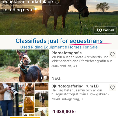
favorite_border
equestrian marketplace
for riding gear!
add_circle_outline
Post ad
Classifieds just for
equestrians
Used Riding Equipment & Horses For Sale
Pferdefotografie
favorite_border
Ich bin ausgebildete Architektin und
leidenschaftliche Pferdefotografin aus
Uster.…
8606 Nänikon, CH
photo_library
NEG.
11
Djurfotografering, rum LB
favorite_border
Hej, jag heter Jasmin och är din
husdjursfotograf från Ludwigsburg-
området.…
71640 Ludwigsburg, DE
≈
1 638,60 kr