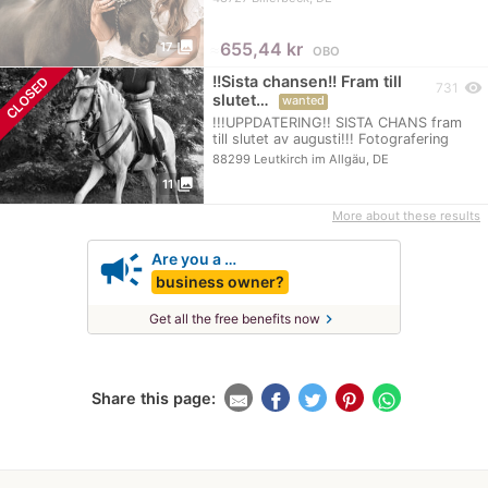
photo_library
≈
655,44 kr
17
OBO
!!Sista chansen!! Fram till
CLOSED
visibility
731
slutet…
wanted
!!!UPPDATERING!! SISTA CHANS fram
till slutet av augusti!!! Fotografering
för…
88299 Leutkirch im Allgäu, DE
photo_library
11
More about these results
campaign
Are you a …
business owner?
chevron_right
Get all the free benefits now
Share this page: