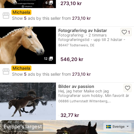
photo_library
≈
273,10 kr
6
Michaela
storefront
Show
5
ads by this seller from
273,10 kr
Fotografering av hästar
favorite_border
1
Fotografering: - 2 timmars
fotograferingstid - upp till 2 hästar -
Online-galleri…
86447 Todtenweis, DE
photo_library
≈
546,20 kr
12
Michaela
storefront
Show
5
ads by this seller from
273,10 kr
Bilder av passion
favorite_border
Hej, jag heter Maike och jag
fotograferar som hobby. Min favorit är
hopptävlingar, men…
06886 Lutherstadt Wittenberg,…
≈
32,77 kr
Europe's largest
Sverige