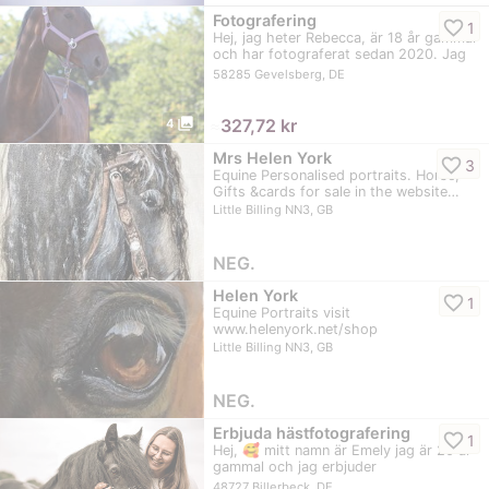
Fotografering
favorite_border
1
Hej, jag heter Rebecca, är 18 år gammal
och har fotograferat sedan 2020. Jag
har haft…
58285 Gevelsberg, DE
photo_library
≈
327,72 kr
4
Mrs Helen York
favorite_border
3
Equine Personalised portraits. Horse,
Gifts &cards for sale in the website…
Little Billing NN3, GB
NEG.
Helen York
favorite_border
1
Equine Portraits visit
www.helenyork.net/shop
Little Billing NN3, GB
NEG.
Erbjuda hästfotografering
favorite_border
1
Hej, 🥰 mitt namn är Emely jag är 20 år
gammal och jag erbjuder
hästfotografering av…
48727 Billerbeck, DE