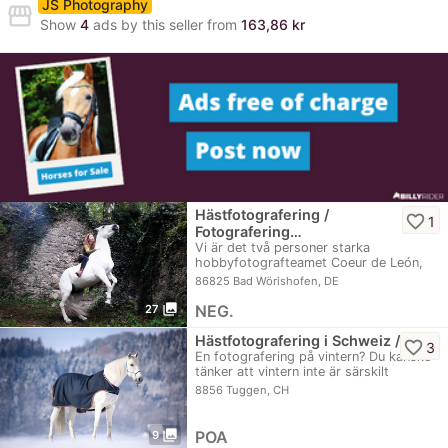
JS Photography
storefront
Show
4
ads by this seller from
163,86 kr
Hästfotografering /
favorite_border
1
Fotografering…
Vi är det två personer starka
hobbyfotografteamet Coeur de León,
som brinner för att…
86825 Bad Wörishofen, DE
photo_library
NEG.
27
Hästfotografering i Schweiz /…
favorite_border
3
En fotografering på vintern? Du kanske
tänker att vintern inte är särskilt
lämplig…
8856 Tuggen, CH
photo_library
POA
9