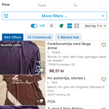
Price:
tune
expand_more
More filters …
eco
intl.
844 Offers
22 Commercial
2 Wanted Ads
Funktionströja med långa
favorite_border
Recently online
ärmar
L
Purple
Wurde 1x nach dem Kauf getragen dann
nie wieder!
73568 Durlangen, DE
photo_library
≈
98,51 kr
5
Hv-polotröja, storlek L
favorite_border
L
Pink
Macht mir gern ein Angebot Versand 6
Euro
49377 Vechta, DE
photo_library
POA
4
T-shirt S Felix Bühler