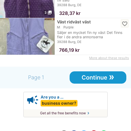
till salu
39288 Burg, DE
photo_library
≈
328,37 kr
3
Väst ridväst väst
favorite_border
M
Purple
Säljer en mycket fin ny väst Det finns
fler i de andra annonserna
39288 Burg, DE
≈
766,19 kr
More about these results
»
Continue
Page 1
campaign
Are you a …
business owner?
chevron_right
Get all the free benefits now