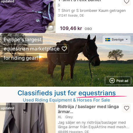
favorite_border
updated
S
T Shirt gr S brombeer Kaum getragen
31241 Ilsede, DE
photo_library
≈
109,46 kr
5
OBO
Europe's largest
Sverige
favorite_border
equestrian marketplace
for riding gear!
add_circle_outline
Post ad
Classifieds just for
equestrians
Used Riding Equipment & Horses For Sale
Ridtröja / baslager med långa
favorite_border
updated
ärmar…
XL
Grey
Jag säljer en ny ridtröja/baslager med
långa ärmar från EquiAttire med mesh…
48496 Hopsten, DE