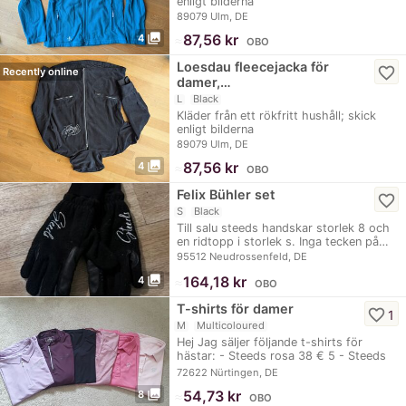
enligt bilderna
89079 Ulm, DE
photo_library
≈
87,56 kr
4
OBO
Loesdau fleecejacka för
favorite_border
Recently online
damer,…
L
Black
Kläder från ett rökfritt hushåll; skick
enligt bilderna
89079 Ulm, DE
photo_library
≈
87,56 kr
4
OBO
Felix Bühler set
favorite_border
S
Black
Till salu steeds handskar storlek 8 och
en ridtopp i storlek s. Inga tecken på…
95512 Neudrossenfeld, DE
photo_library
≈
164,18 kr
4
OBO
T-shirts för damer
favorite_border
1
M
Multicoloured
Hej Jag säljer följande t-shirts för
hästar: - Steeds rosa 38 € 5 - Steeds
rosa 38 €…
72622 Nürtingen, DE
photo_library
≈
54,73 kr
8
OBO