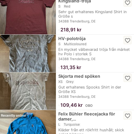
Kingsland-tröja
favorite_border
S
Red
Sehr gut erhaltenes Kingsland Shirt in
Größe s
34388 Trendelburg, DE
≈
218,91 kr
HV-polotröja
favorite_border
S
Multicoloured
En mycket välbevarad tröja från märket
hv Polo i storlek S
34388 Trendelburg, DE
≈
131,35 kr
Skjorta med spöken
favorite_border
XS
Grey
Gut erhaltenes Spooks Shirt in der
Größe XS
34388 Trendelburg, DE
≈
109,46 kr
OBO
Felix Bühler fleecejacka för
favorite_border
Recently online
damer,…
L
Turquoise
Kläder från ett rökfritt hushåll; skick