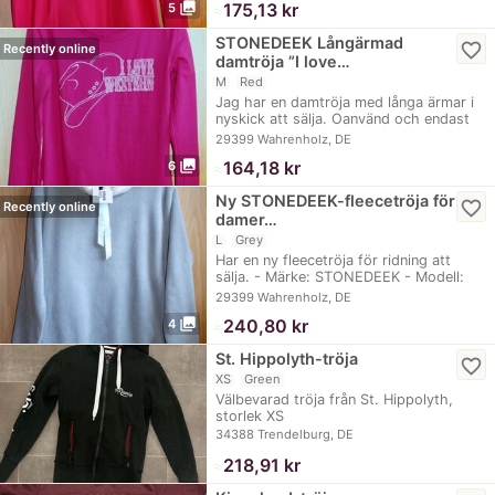
photo_library
≈
175,13 kr
5
STONEDEEK Långärmad
favorite_border
Recently online
damtröja ”I love…
M
Red
Jag har en damtröja med långa ärmar i
nyskick att sälja. Oanvänd och endast
förtvättad…
29399 Wahrenholz, DE
photo_library
≈
164,18 kr
6
Ny STONEDEEK-fleecetröja för
favorite_border
Recently online
damer…
L
Grey
Har en ny fleecetröja för ridning att
sälja. - Märke: STONEDEEK - Modell:
Lucy -…
29399 Wahrenholz, DE
photo_library
≈
240,80 kr
4
St. Hippolyth-tröja
favorite_border
XS
Green
Välbevarad tröja från St. Hippolyth,
storlek XS
34388 Trendelburg, DE
≈
218,91 kr