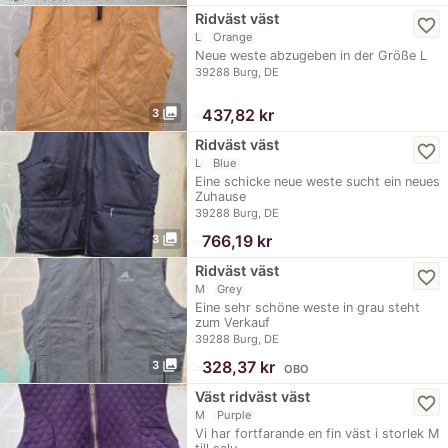
Ridväst väst
favorite_border
L
Orange
Neue weste abzugeben in der Größe L
39288 Burg, DE
photo_library
≈
437,82 kr
3
Ridväst väst
favorite_border
L
Blue
Eine schicke neue weste sucht ein neues
Zuhause
39288 Burg, DE
photo_library
≈
766,19 kr
3
Ridväst väst
favorite_border
M
Grey
Eine sehr schöne weste in grau steht
zum Verkauf
39288 Burg, DE
photo_library
≈
328,37 kr
3
OBO
Väst ridväst väst
favorite_border
M
Purple
Vi har fortfarande en fin väst i storlek M