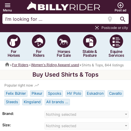
menu
add_circle_outline
Menu
Post ad
location_on
search
Postcode or city
center_focus_strong
For
For
Horses
Stable &
Equine
Horses
Riders
For Sale
Pasture
Services
home
For Riders
Women's Riding Apparel used
Shirts & Tops, 844 listings
Buy Used Shirts & Tops
trending_up
Popular right now
Felix Bühler
Pikeur
Spooks
HV Polo
Eskadron
Cavallo
Steeds
Kingsland
All brands …
Brand:
Nothing selected
Size:
Nothing selected