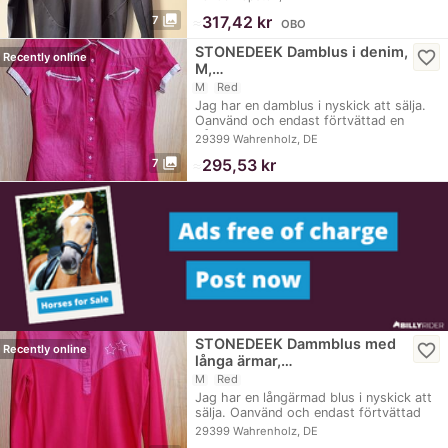
photo_library
≈
317,42 kr
7
OBO
STONEDEEK Damblus i denim,
favorite_border
Recently online
M,…
M
Red
Jag har en damblus i nyskick att sälja.
Oanvänd och endast förtvättad en
gång. -…
29399 Wahrenholz, DE
photo_library
≈
295,53 kr
7
STONEDEEK Dammblus med
favorite_border
Recently online
långa ärmar,…
M
Red
Jag har en långärmad blus i nyskick att
sälja. Oanvänd och endast förtvättad
en…
29399 Wahrenholz, DE