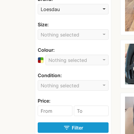
Loesdau
Size:
Nothing selected
Colour:
Nothing selected
Condition:
Nothing selected
Price:
filter_list
Filter