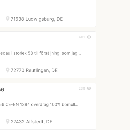
location_on
71638 Ludwigsburg, DE
visibility
401
dau i storlek 58 till försäljning, som jag…
location_on
72770 Reutlingen, DE
visibility
238
56
lek 56 CE-EN 1384 överdrag 100% bomull…
location_on
27432 Alfstedt, DE