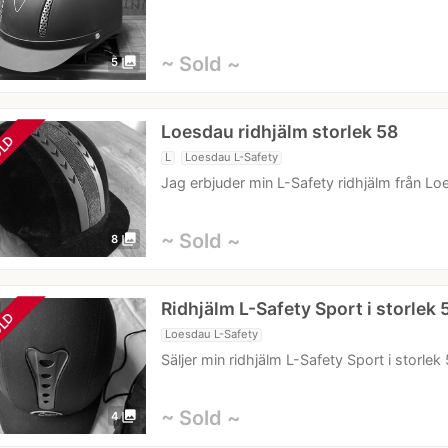
~ Sold ~
photo_library
5
Loesdau ridhjälm storlek 58
LD
L
Loesdau L-Safety
Jag erbjuder min L-Safety ridhjälm från Loes
~ Sold ~
photo_library
8
Ridhjälm L-Safety Sport i storlek 
LD
Loesdau L-Safety
Säljer min ridhjälm L-Safety Sport i stor
~ Sold ~
photo_library
4