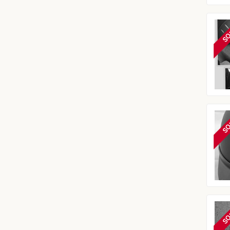
SO
SO
SO