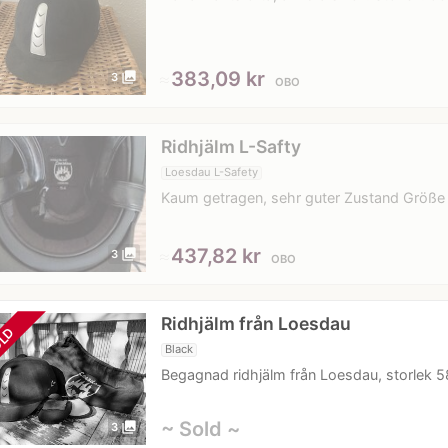
≈
383,09 kr
photo_library
3
OBO
Ridhjälm L-Safty
Loesdau L-Safety
Kaum getragen, sehr guter Zustand Größe
≈
437,82 kr
photo_library
3
OBO
Ridhjälm från Loesdau
LD
Black
Begagnad ridhjälm från Loesdau, storlek
~ Sold ~
photo_library
3