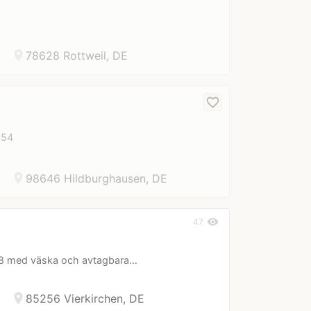
location_on
78628 Rottweil, DE
favorite_border
 54
location_on
98646 Hildburghausen, DE
visibility
47
 58 med väska och avtagbara…
location_on
85256 Vierkirchen, DE