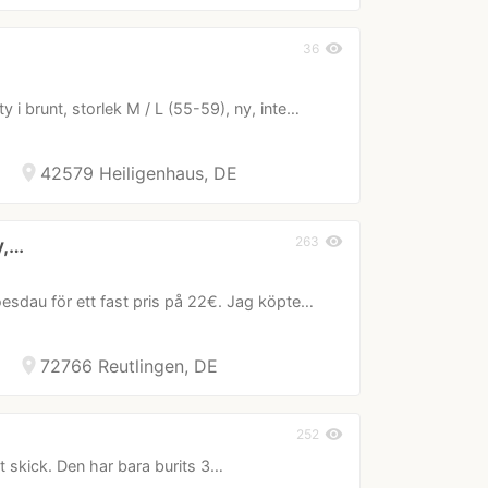
visibility
36
y i brunt, storlek M / L (55-59), ny, inte…
location_on
42579 Heiligenhaus, DE
visibility
263
y,…
Loesdau för ett fast pris på 22€. Jag köpte…
location_on
72766 Reutlingen, DE
visibility
252
kt skick. Den har bara burits 3…