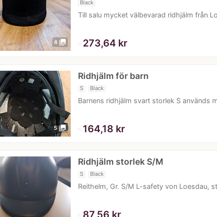
Black
Till salu mycket välbevarad ridhjälm från L
≈
273,64 kr
photo_library
4
Ridhjälm för barn
S
Black
Barnens ridhjälm svart storlek S används m
≈
164,18 kr
photo_library
5
Ridhjälm storlek S/M
S
Black
Reithelm, Gr. S/M L-safety von Loesdau, st
≈
87,56 kr