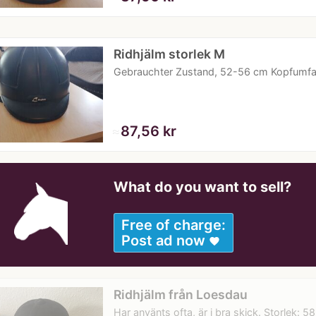
Ridhjälm storlek M
Gebrauchter Zustand, 52-56 cm Kopfumf
≈
87,56 kr
What do you want to sell?
Free of charge:
Post ad now
favorite
Ridhjälm från Loesdau
Har använts ofta, är i bra skick. Storlek: 58