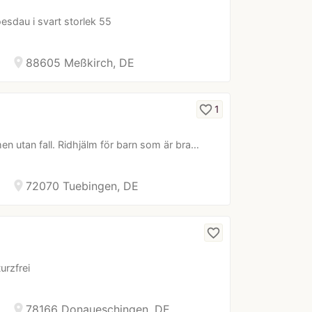
oesdau i svart storlek 55
location_on
88605 Meßkirch, DE
favorite_border
1
en utan fall. Ridhjälm för barn som är bra…
location_on
72070 Tuebingen, DE
favorite_border
urzfrei
location_on
78166 Donaueschingen, DE