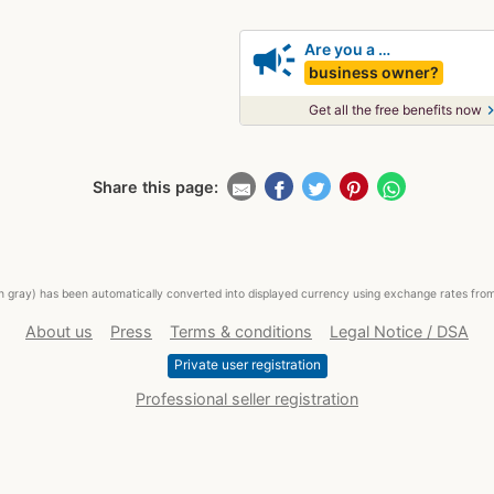
campaign
Are you a …
business owner?
chevron_
Get all the free benefits now
Share this page:
ed in gray) has been automatically converted into displayed currency using exchange rates fr
About us
Press
Terms & conditions
Legal Notice / DSA
Private user registration
Professional seller registration