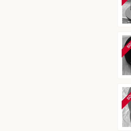
SO
SO