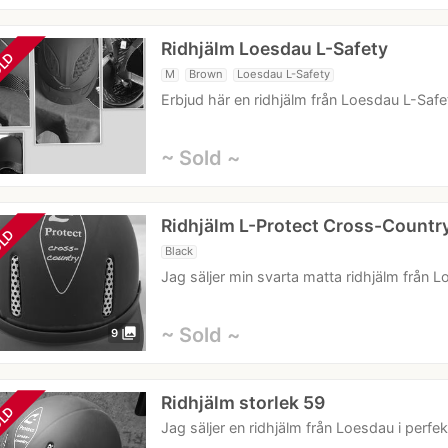
Ridhjälm Loesdau L-Safety
LD
M
Brown
Loesdau L-Safety
Erbjud här en ridhjälm från Loesdau L-Safet
~ Sold ~
Ridhjälm L-Protect Cross-Countr
LD
Black
Jag säljer min svarta matta ridhjälm från 
~ Sold ~
photo_library
9
Ridhjälm storlek 59
LD
Jag säljer en ridhjälm från Loesdau i perfe