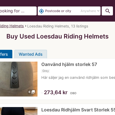
search
my_location
iding Helmets
Loesdau Riding Helmets, 13 listings
Buy Used Loesdau Riding Helmets
fers
Wanted Ads
Oanvänd hjälm storlek 57
Grey
Här säljer jag en oanvänd ridhjälm som be
≈
273,64 kr
photo_library
6
OBO
Loesdau Ridhjälm Svart Storlek 5