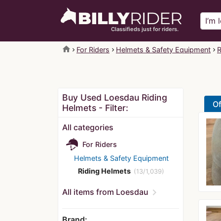
Classifieds just for riders.
home
For Riders
Helmets & Safety Equipment
R
Buy Used Loesdau Riding
Of
Helmets - Filter:
All categories
For Riders
Helmets & Safety Equipment
Riding Helmets
(13/1,039)
chevron_right
All items from Loesdau
Brand: