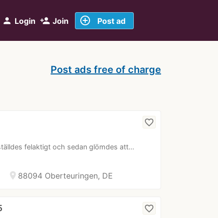
add_circle_outline
person
person_add
Login
Join
Post ad
Post ads free of charge
favorite_border
ställdes felaktigt och sedan glömdes att…
location_on
88094 Oberteuringen, DE
5
favorite_border