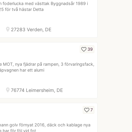
n foderlucka med västtak Byggnadsår 1989 i
5 för två hästar Detta
location_on
27283 Verden, DE
favorite_border
39
 MOT, nya fjädrar på rampen, 3 förvaringsfack,
äpvagnen har ett alumi
location_on
76774 Leimersheim, DE
favorite_border
7
mann golv förnyat 2016, däck och kablage nya
 bar för föl vid fot