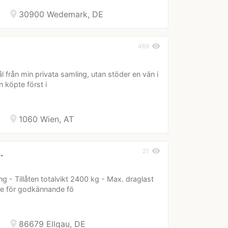
location_on
30900 Wedemark, DE
visibility
469
l från min privata samling, utan stöder en vän i
 köpte först i
location_on
1060 Wien, AT
visibility
21
…
ng - Tillåten totalvikt 2400 kg - Max. draglast
e för godkännande fö
location_on
86679 Ellgau, DE