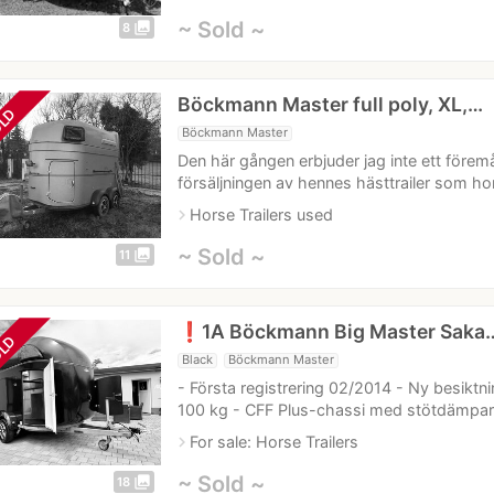
~ Sold ~
photo_library
8
Böckmann Master full poly, XL,…
LD
Böckmann Master
Den här gången erbjuder jag inte ett föremå
försäljningen av hennes hästtrailer som hon
navigate_next
Horse Trailers used
~ Sold ~
photo_library
11
❗1A Böckmann Big Master Saka
LD
Black
Böckmann Master
- Första registrering 02/2014 - Ny besiktni
100 kg - CFF Plus-chassi med stötdämpar
navigate_next
For sale: Horse Trailers
~ Sold ~
photo_library
18