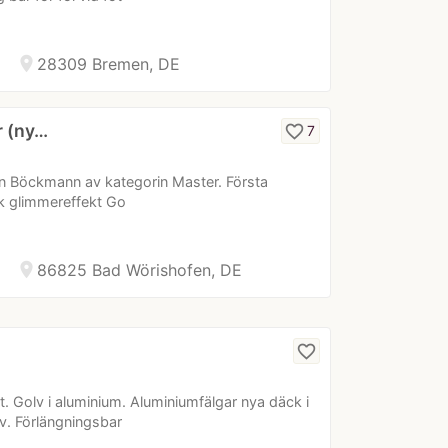
location_on
28309 Bremen, DE
 (ny…
favorite_border
7
från Böckmann av kategorin Master. Första
sk glimmereffekt Go
location_on
86825 Bad Wörishofen, DE
favorite_border
. Golv i aluminium. Aluminiumfälgar nya däck i
. Förlängningsbar