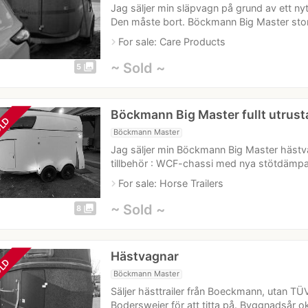
Jag säljer min släpvagn på grund av ett nyt
Den måste bort. Böckmann Big Master st
navigate_next
For sale: Care Products
~ Sold ~
photo_library
5
Böckmann Big Master fullt utrust
LD
Böckmann Master
Jag säljer min Böckmann Big Master hästvag
tillbehör : WCF-chassi med nya stötdämp
navigate_next
For sale: Horse Trailers
~ Sold ~
photo_library
8
Hästvagnar
LD
Böckmann Master
Säljer hästtrailer från Boeckmann, utan TÜV,
Bodersweier för att titta på. Byggnadsår 