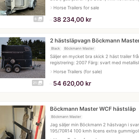
navigate_next
Horse Trailers for sale
≈
38 234,00 kr
photo_library
6
2 hästsläpvagn Böckmann Master
Black
Böckmann Master
Säljer en mycket bra skick 2 häst trailer 
registrering: 2007 Färg: svart med metalli
navigate_next
Horse Trailers (for sale)
≈
54 620,00 kr
photo_library
21
Böckmann Master WCF hästsläp
Böckmann Master
Jag säljer min Böckmann 2 hästvagn i svart
195/70R14 100 kmh licens extra gummigolv