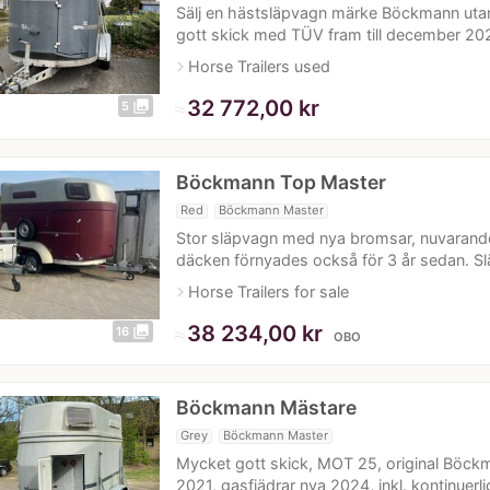
Sälj en hästsläpvagn märke Böckmann uta
gott skick med TÜV fram till december 202
navigate_next
Horse Trailers used
≈
32 772,00 kr
photo_library
5
Böckmann Top Master
Red
Böckmann Master
Stor släpvagn med nya bromsar, nuvarande
däcken förnyades också för 3 år sedan. Sl
navigate_next
Horse Trailers for sale
≈
38 234,00 kr
photo_library
16
OBO
Böckmann Mästare
Grey
Böckmann Master
Mycket gott skick, MOT 25, original Böck
2021, gasfjädrar nya 2024, inkl. kontinuerlig