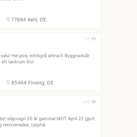
location_on
77694 Kehl, DE
visibility
37
 salu! Hel poly mörkgrå antracit Byggnadsår
 ett tackrum Gol
location_on
85464 Finsing, DE
visibility
682
äst släpvagn 20 år gammal MOT April 22 gjort.
ing renoverades. Upphä