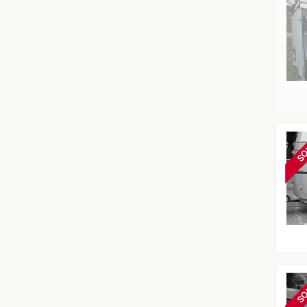
SO
SO