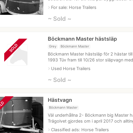
navigate_next
For sale: Horse Trailers
~ Sold ~
Böckmann Master hästsläp
SOLD
Grey
Böckmann Master
Böckmann Master hästsläp för 2 hästar till
1993 Tüv fram till 10/26 stor släpvagn med
navigate_next
Used Horse Trailers
~ Sold ~
Hästvagn
LD
Böckmann Master
Väl underhållna 2- Böckmann big Master h
Trägolvet gjordes om i april 2017 och allt
navigate_next
Classified ads: Horse Trailers