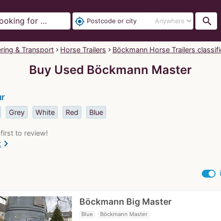
search
my_location
ering & Transport
Horse Trailers
Böckmann Horse Trailers classif
Buy Used Böckmann Master
ur
Grey
White
Red
Blue
first to review!
chevron_right
t
Böckmann Big Master
Blue
Böckmann Master