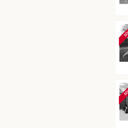
SO
SO