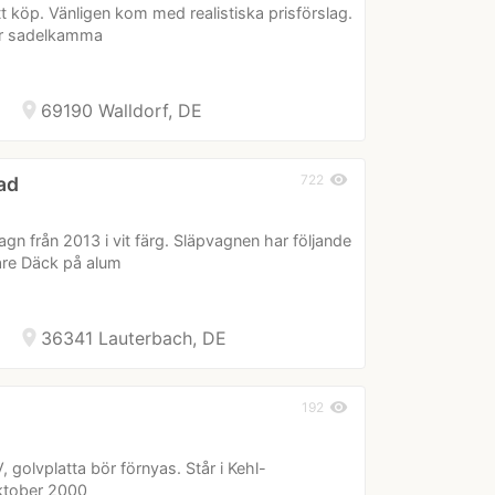
t köp. Vänligen kom med realistiska prisförslag.
or sadelkamma
location_on
69190 Walldorf, DE
visibility
722
ad
n från 2013 i vit färg. Släpvagnen har följande
are Däck på alum
location_on
36341 Lauterbach, DE
visibility
192
 golvplatta bör förnyas. Står i Kehl-
oktober 2000