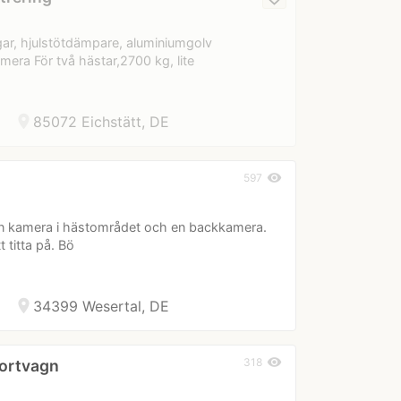
ar, hjulstötdämpare, aluminiumgolv
era För två hästar,2700 kg, lite
location_on
85072 Eichstätt, DE
visibility
597
r en kamera i hästområdet och en backkamera.
 titta på. Bö
location_on
34399 Wesertal, DE
visibility
318
ortvagn