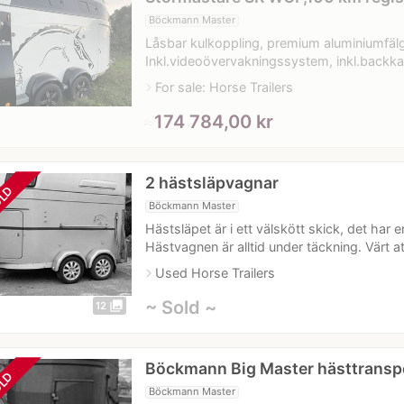
Böckmann Master
Låsbar kulkoppling, premium aluminiumfälg
Inkl.videoövervakningssystem, inkl.backkam
navigate_next
For sale: Horse Trailers
≈
174 784,00 kr
2 hästsläpvagnar
LD
Böckmann Master
Hästsläpet är i ett välskött skick, det ha
Hästvagnen är alltid under täckning. Värt att
navigate_next
Used Horse Trailers
~ Sold ~
photo_library
12
Böckmann Big Master hästtransp
LD
Böckmann Master