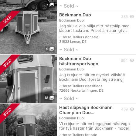
photo_library
~ Sold ~
7
Böckmann Duo
visibility
SOLD
385
Böckmann Duo
Jag skulle vilja sälja mitt hästsläp med
låsbart tackrum. Priset är naturligtvis
förhandlingsbart och jag är också glad
navigate_next
Horse Trailers (for sale)
att sänka priset om någon är a
31633 Leese, DE
photo_library
~ Sold ~
9
Böckmann Duo
visibility
SOLD
804
hästtransportvagn
Böckmann Duo
Jag erbjuder här en mycket välskött
Böckmann Duo, första registrering
2005. Släpvagnen har färsk MOT fram
navigate_next
Horse Trailers classifieds
till juli 2025, däcken är i gott skick.
72666 Neckartailfingen, DE
photo_library
~ Sold ~
18
Häst släpvagn Böckmann
visibility
SOLD
469
Champion Duo…
Böckmann Duo
Vi erbjuder här en begagnad hästvagn
för två hästar från Böckmann - modell
Duo Western. Spår av användning finns.
navigate_next
Horse Trailers for sale