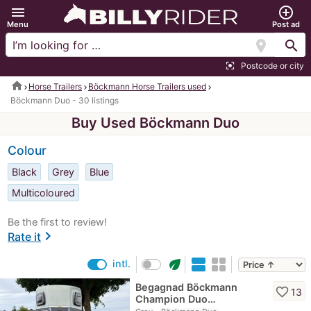
menu
add_circle_outline
Menu
Post ad
location_on
search
Postcode or city
center_focus_strong
home
Horse Trailers
Böckmann Horse Trailers used
Böckmann Duo - 30 listings
Buy Used Böckmann Duo
Colour
Black
Grey
Blue
Multicoloured
Be the first to review!
chevron_right
Rate it
eco
intl.
Begagnad Böckmann
favorite_border
13
Champion Duo…