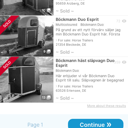
godkännande. TÜV fram till juni
95659 Arzberg, DE
photo_library
~ Sold ~
10
Böckmann Duo Esprit
visibility
SOLD
72
Multicoloured
Böckmann Duo
På grund av ett nytt förvärv säljer jag
min Böckmann Duo Esprit här. Första
registrering 05/2017, aluminiumgolv,
navigate_next
For sale: Horse Trailers
sadelkammare och ny TÜV.
21354 Bleckede, DE
photo_library
~ Sold ~
9
Böckmann häst släpvagn Duo
visibility
SOLD
359
Esprit
Böckmann Duo
Här erbjuder vi vår Böckmann Duo
Esprit till salu. Släpvagnen är begagnad
men i toppskick. Se bilder. Tekniska
navigate_next
For sale: Horse Trailers
data Bas 2 hästar, trägolv. Totalvi
63526 Erlensee, DE
photo_library
~ Sold ~
13
More about these results
»
Continue
Page 1