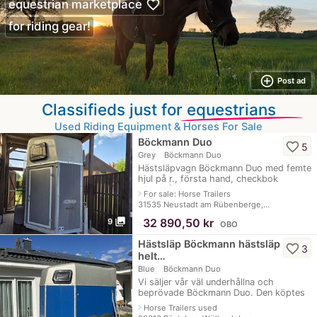
favorite_border
equestrian marketplace
for riding gear!
add_circle_outline
Post ad
Classifieds just for
equestrians
Used Riding Equipment & Horses For Sale
Böckmann Duo
favorite_border
5
Grey
Böckmann Duo
Hästsläpvagn Böckmann Duo med femte
hjul på r., första hand, checkbok
underhållen, , 100 registrering,
navigate_next
For sale: Horse Trailers
byggnadsår 2008, inspektion ny, TÜV
31535 Neustadt am Rübenberge,…
05-28
photo_library
≈
32 890,50 kr
9
OBO
Hästsläp Böckmann hästsläp
favorite_border
3
helt…
Blue
Böckmann Duo
Vi säljer vår väl underhållna och
beprövade Böckmann Duo. Den köptes
begagnad 2019 och byggdes om helt
navigate_next
Horse Trailers used
och tätades på grund av en vattenskada