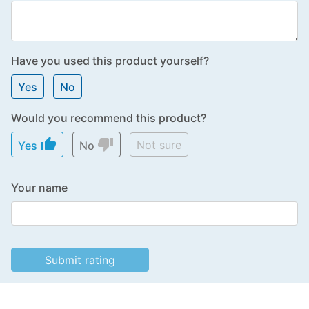
Have you used this product yourself?
Yes
No
Would you recommend this product?
thumb_up
thumb_down
Not sure
Yes
No
Your name