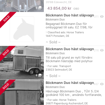
monteras), belysning för nummerplåt
26188 Edewecht, DE
Trumbrom
photo_library
≈
43 854,00 kr
9
OBO
Böckmann Duo häst släpvagn
SOLD
visibility
311
Böckmann Duo
Begagnad Böckmann Duo för
ombyggnad till salu. EZ 7/98, för
närvarande ingen Tüv eftersom den inte
navigate_next
Classified ads: Horse Trailers
används. Annars var Tüv inget problem.
14471 Potsdam, DE
Släpvagnen
~ Sold ~
Böckmann Duo häst släpvagn
visibility
SOLD
216
Böckmann Duo
Till salu på grund av nytt förvärv:
Böckmann hästsläp med polyhuv
TILLVERKNINGSÅR 07/2001
navigate_next
For sale: Transport
BESIKTNING 03/2025 Godkänd för 100
23923 Selmsdorf, DE
km/h Däck 3 år gam
photo_library
~ Sold ~
8
Böckmann Duo häst släpvagn
visibility
SOLD
467
Böckmann Duo
Hästvagn Böckmann Duo , TÜV 5 /24
godkänd 100 km , används fortfarande,
nya däck egen vikt 580 kg poly bonnet
navigate_next
For sale: Horse Trailers
trä , första registrering 99, körde skol
26871 Papenburg Aschendorf, DE