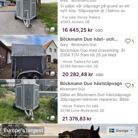
Grey
Böckmann Duo
Vi säljer vår släpvagn på grund av ett
nytt köp. Släpvagnen är i behov av
reparation se bilder. TÜV fram till 11/25
navigate_next
For sale: Horse Trailers
Hästtrailern säljs under ut
41363 Jüchen, DE
photo_library
≈
16 445,25 kr
16
OBO
Böckmann Duo häst- och…
favorite_border
1
Grey
Böckmann Duo
Böckmann Duo med presenning. År
2004 TÜV fram till 26 juli Med
presenning Säljs av privatperson som
navigate_next
Horse Trailers for sale
den ser ut. Den behövs inte längre.
32369 Rahden-Varl, DE
photo_library
≈
20 282,48 kr
11
OBO
Böckmann Duo hästsläpvagn
favorite_border
1
updated
Böckmann Duo
Säljer en Böckmann Duo hästsläpvagn.
Släpvagnen behöver repareras. Båda
sidoväggarna och golvet på den sida
navigate_next
Horse Trailers for sale
där man går in är fuktiga (ruttna). Den
25746 Lohe-Rickelshof, DE
ha
photo_library
≈
21 378,83 kr
8
Europe's largest
Sverige