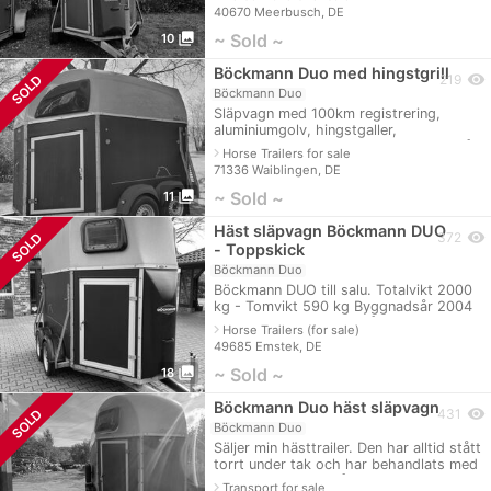
TÜV 09/2024 Första registrering:
40670 Meerbusch, DE
photo_library
~ Sold ~
10
Böckmann Duo med hingstgrill
visibility
SOLD
219
Böckmann Duo
Släpvagn med 100km registrering,
aluminiumgolv, hingstgaller,
sadelkammare. Med normala tecken på
navigate_next
Horse Trailers for sale
användning. Vänligen kontakta oss om
71336 Waiblingen, DE
du är intress
photo_library
~ Sold ~
11
Häst släpvagn Böckmann DUO
visibility
SOLD
372
- Toppskick
Böckmann Duo
Böckmann DUO till salu. Totalvikt 2000
kg - Tomvikt 590 kg Byggnadsår 2004
Har förnyats helt och hållet, följande
navigate_next
Horse Trailers (for sale)
har gjorts: Golvet är nytt Al
49685 Emstek, DE
photo_library
~ Sold ~
18
Böckmann Duo häst släpvagn
visibility
SOLD
431
Böckmann Duo
Säljer min hästtrailer. Den har alltid stått
torrt under tak och har behandlats med
omsorg. Byggnadsår 2017, 100 km/h
navigate_next
Transport for sale