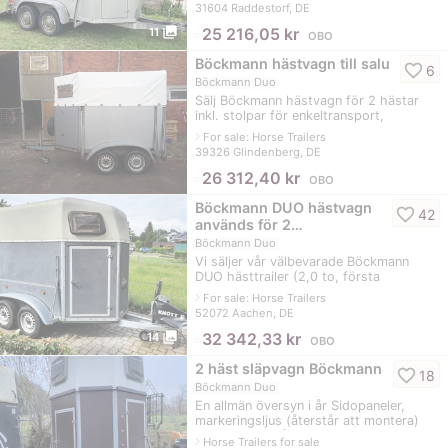
bara fråga mig. TÜV 8/23.
31604 Raddestorf, DE
photo_library
≈
25 216,05 kr
11
OBO
Böckmann hästvagn till salu
favorite_border
6
Böckmann Duo
Sälj Böckmann hästvagn för 2 hästar
inkl. stolpar för enkeltransport,
träväggar och golv nytillverkade och
navigate_next
For sale: Horse Trailers
fyllda med gummigolv. EZL 1999. Den är
39326 Glindenberg, DE
ome
≈
26 312,40 kr
OBO
Böckmann DUO hästvagn
favorite_border
42
används för 2…
Böckmann Duo
Vi säljer vår välbevarade Böckmann
DUO hästtrailer (2,0 to, första
registrering 07/2005) eftersom den
navigate_next
For sale: Horse Trailers
knappt har använts de senaste tre åren.
52072 Aachen, DE
I början
photo_library
≈
32 342,33 kr
14
OBO
2 häst släpvagn Böckmann
favorite_border
18
Böckmann Duo
En allmän översyn i år Sidopaneler,
markeringsljus (återstår att montera)
Hörnskydd (måste fortfarande
navigate_next
Horse Trailers for sale